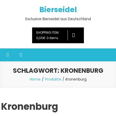
Skip
Bierseidel
to
content
Exclusive Bierseidel aus Deutschland
SHOPPING ITEM
0,00€
0 items
SCHLAGWORT:
KRONENBURG
Home
Produkte
Kronenburg
Kronenburg